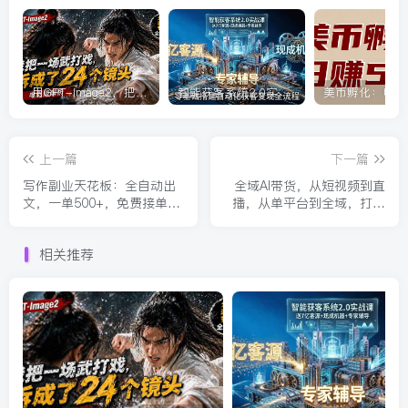
用GPT-Image2，把一段武打对决拆成24个连续镜头，从人物建立、动作衔接、运镜节奏，到情绪爆发
智能获客系统2.0实战课：送7亿客源+现成机器+专家辅导，零基础搭建自动化获客变现全流程
上一篇
下一篇
写作副业天花板：全自动出
全域AI带货，从短视频到直
文，一单500+，免费接单
播，从单平台到全域，打造
群，小白当天上手当天收米
你的带货矩阵，打造普通人
也能落地的带货赛道(0617更
相关推荐
新)