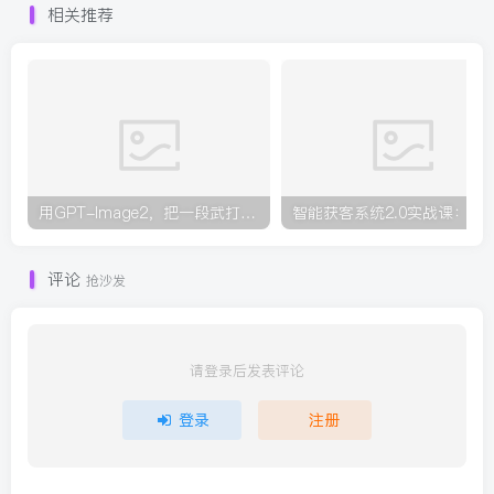
相关推荐
用GPT-Image2，把一段武打对决拆成24个连续镜头，从人物建立、动作衔接、运镜节奏，到情绪爆发
智能获
评论
抢沙发
请登录后发表评论
登录
注册