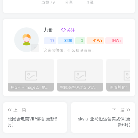
点赞
79
分享
收藏
九哥
关注
17
5889
3
41W+
64W+
这家伙很懒，什么都没有写...
用GPT-Image2，把一段武打对决拆成24个连续镜头，从人物建立、动作衔接、运镜节奏，到情绪爆发
智能获客系统2.0实战课：送7亿客源+现成机器+专家辅导，零基础搭建自动化获客变现全流程
上一篇
下一篇
松鼠会电商VIP课程(更新6
skyla·亚马逊运营实战课(更
月)
新6月)