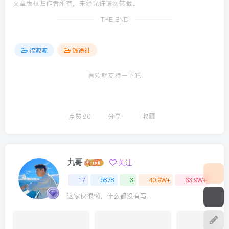
文章版权归作者所有，未经允许请勿转载。
THE END
福源源
钱途社
喜欢就支持一下吧
点赞
80
分享
收藏
九哥
关注
17
5878
3
40.9W+
63.9W+
这家伙很懒，什么都没有写...