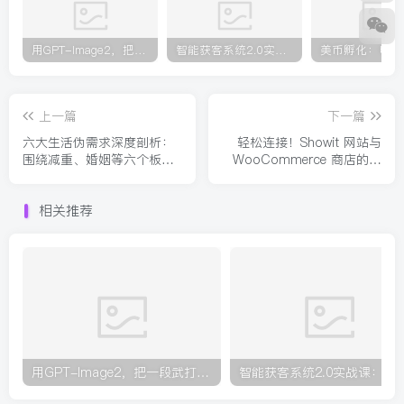
用GPT-Image2，把一段武打对决拆成24个连续镜头，从人物建立、动作衔接、运镜节奏，到情绪爆发
智能获客系统2.0实战课：送7亿客源+现成机器+专家辅导，零基础搭建自动化获客变现全流程
上一篇
下一篇
六大生活伪需求深度剖析：
轻松连接！Showit 网站与
围绕减重、婚姻等六个板
WooCommerce 商店的利
块，拆解认知陷阱跳出固有
润指南！【原创双语字幕】
思维误区
相关推荐
用GPT-Image2，把一段武打对决拆成24个连续镜头，从人物建立、动作衔接、运镜节奏，到情绪爆发
智能获