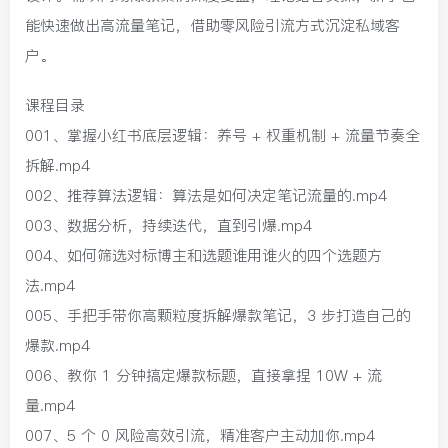
能快速做出高流量笔记，借助零风险引流方式沉淀私域客
户。
课程目录
001、掌握小红书底层逻辑：养号 + 权重机制 + 流量节奏全
拆解.mp4
002、推荐算法逻辑：算法是如何决定笔记流量的.mp4
003、数据分析，持续迭代，直到引爆.mp4
004、如何筛选对标博主和选题谁用谁火的四个选题方
法.mp4
005、手把手带你高颗粒度拆解爆款笔记，3 步打造自己的
爆款.mp4
006、教你 1 分钟搞定爆款标题，直接拿捏 10W + 流
量.mp4
007、5 个 0 风险高效引流，精准客户主动加你.mp4