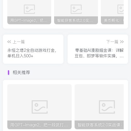
用GPT-Image2，把一段武打对决拆成24个连续镜头，从人物建立、动作衔接、运镜节奏，到情绪爆发
智能获客系统2.0实战课：送7亿客源+现成机器+专家辅导，零基础搭建自动化获客变现全流程
上一篇
下一篇
永恒之塔2全自动游戏打金，
零基础AI漫剧掘金课：详解
单机日入500+
豆包、即梦等软件实操，依
托文生图视频完成原创漫剧
制作
相关推荐
用GPT-Image2，把一段武打对决拆成24个连续镜头，从人物建立、动作衔接、运镜节奏，到情绪爆发
智能获