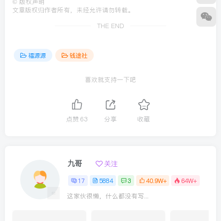
©
版权声明
文章版权归作者所有，未经允许请勿转载。
THE END
福源源
钱途社
喜欢就支持一下吧
点赞
63
分享
收藏
九哥
关注
17
5884
3
40.9W+
64W+
这家伙很懒，什么都没有写...