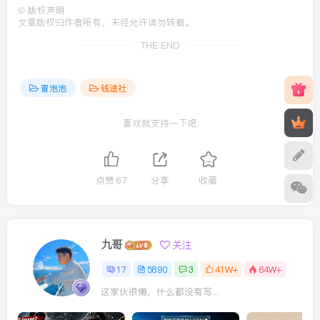
©
版权声明
文章版权归作者所有，未经允许请勿转载。
THE END
冒泡泡
钱途社
喜欢就支持一下吧
点赞
67
分享
收藏
九哥
关注
17
5890
3
41W+
64W+
这家伙很懒，什么都没有写...