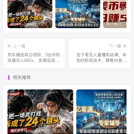
用GPT-Image2，把一段武打对决拆成24个连续镜头，从人物建立、动作衔接、运镜节奏，到情绪爆发
智能获客系统2.0实战课：送7亿客源+现成机器+专家辅导，零基础搭建自动化获客变现全流程
上一篇
下一篇
京东掘金风口项目，3台手机
宝子哥无人直播实战课，非
实操日入600+，实测见效，
实时防风技术，聚焦抖音快
最新教程【揭秘】
手等平台直播带货，轻松开
启直播变现之路(更新2026年
相关推荐
5月29日)
用GPT-Image2，把一段武打对决拆成24个连续镜头，从人物建立、动作衔接、运镜节奏，到情绪爆发
智能获