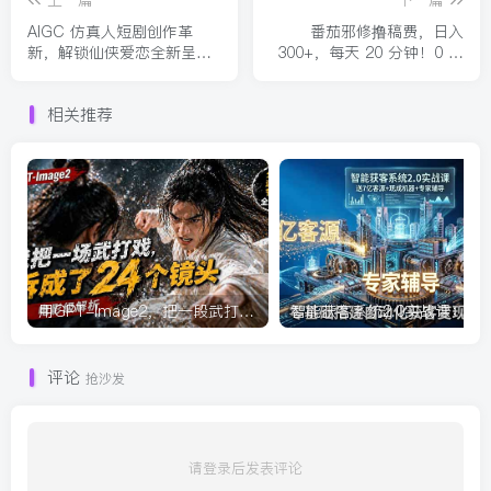
上一篇
下一篇
AIGC 仿真人短剧创作革
番茄邪修撸稿费，日入
新，解锁仙侠爱恋全新呈
300+，每天 20 分钟！0 门
现，一键出高质场景，零门
槛躺赚，小白副业首选！
槛打造爆款剧集
相关推荐
用GPT-Image2，把一段武打对决拆成24个连续镜头，从人物建立、动作衔接、运镜节奏，到情绪爆发
智能获
评论
抢沙发
请登录后发表评论