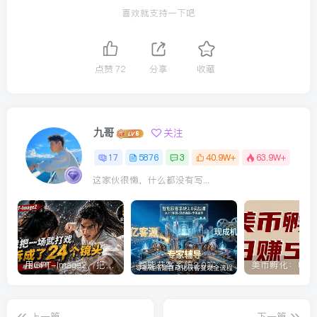
喜欢就支持一下吧
点赞
72
分享
收藏
九哥
关注
17
5876
3
40.9W+
63.9W+
这家伙很懒，什么都没有写...
用GPT-Image2，把一段武打对决拆成24个连续镜头，从人物建立、动作衔接、运镜节奏，到情绪爆发
智能获客系统2.0实战课：送7亿客源+现成机器+专家辅导，零基础搭建自动化获客变现全流程