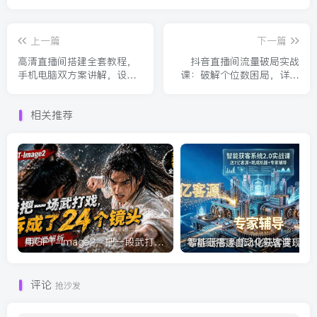
上一篇
下一篇
高清直播间搭建全套教程，
抖音直播间流量破局实战
手机电脑双方案讲解，设备
课：破解个位数困局，详解
选型调试多机位实操教学
打标签破流量池撬动自然流
全套玩法
相关推荐
用GPT-Image2，把一段武打对决拆成24个连续镜头，从人物建立、动作衔接、运镜节奏，到情绪爆发
智能获
评论
抢沙发