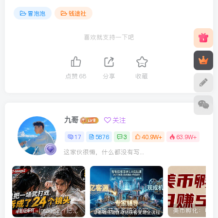
冒泡泡
钱途社
喜欢就支持一下吧
点赞
68
分享
收藏
九哥
关注
17
5876
3
40.9W+
63.9W+
这家伙很懒，什么都没有写...
用GPT-Image2，把一段武打对决拆成24个连续镜头，从人物建立、动作衔接、运镜节奏，到情绪爆发
智能获客系统2.0实战课：送7亿客源+现成机器+专家辅导，零基础搭建自动化获客变现全流程