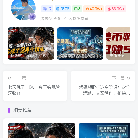
17
5876
3
40.9W+
63.9W+
这家伙很懒，什么都没有写...
用GPT-Image2，把一段武打对决拆成24个连续镜头，从人物建立、动作衔接、运镜节奏，到情绪爆发
智能获客系统2.0实战课：送7亿客源+现成机器+专家辅导，零基础搭建自动化获客变现全流程
上一篇
下一篇
七天赚了1.6w，真正实现管
短视频IP打造全阶课：定位
道收益
选题、文案创作、拍摄剪
辑、直播变现，轻松打造爆
款账号
相关推荐