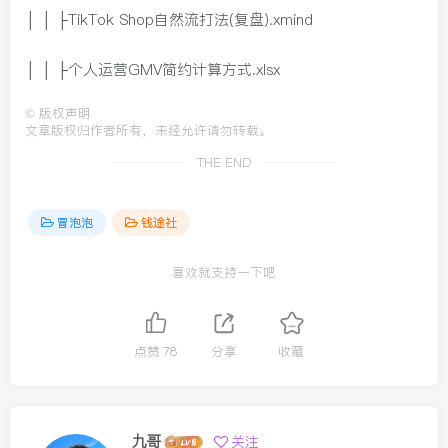
│ │ ├TikTok Shop自然流打法(复盘).xmind
│ │ ├个人运营GMV简约计算方式.xlsx
©
版权声明
文章版权归作者所有，未经允许请勿转载。
THE END
冒泡泡
钱途社
喜欢就支持一下吧
点赞
78
分享
收藏
九哥
关注