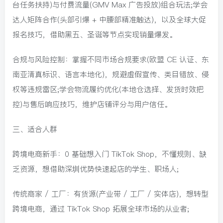
台任务扶持)与付费流量(GMV Max 广告投放)组合玩法;学会
达人矩阵合作(头部引爆 + 中腰部精准触达)，以及全球大促
报名技巧，借助黑五、圣诞等节点实现销量爆发。
合规与风险控制：掌握不同市场合规要求(欧盟 CE 认证、东
南亚清真标识、语言本地化)，规避虚假宣传、类目错放、侵
权等违规雷区;学会物流履约优化(本地仓选择、发货时效把
控)与售后响应技巧，维护店铺评分与用户信任。
三、适合人群
跨境电商新手：0 基础想入门 TikTok Shop，不懂规则、缺
乏资源，想借助深圳优势快速起店的学生、职场人;
传统商家 / 工厂：有货源(产业带 / 工厂 / 实体店)，想转型
跨境电商，通过 TikTok Shop 拓展全球市场的从业者;