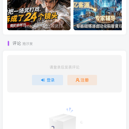
用GPT-Image2，把一段武打对决拆成24个连续镜头，从人物建立、动作衔接、运镜节奏，到情绪爆发
智能获
评论
抢沙发
请登录后发表评论
登录
注册