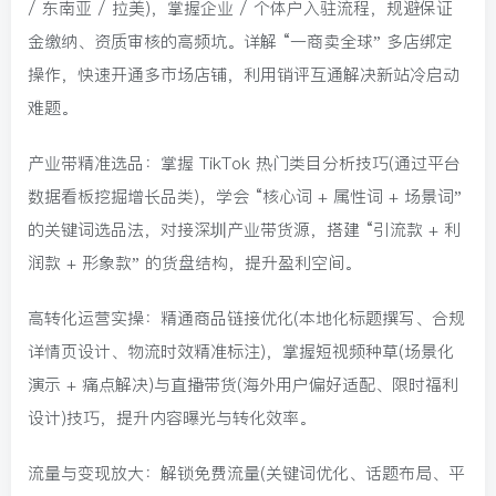
/ 东南亚 / 拉美)，掌握企业 / 个体户入驻流程，规避保证
金缴纳、资质审核的高频坑。详解 “一商卖全球” 多店绑定
操作，快速开通多市场店铺，利用销评互通解决新站冷启动
难题。
产业带精准选品：掌握 TikTok 热门类目分析技巧(通过平台
数据看板挖掘增长品类)，学会 “核心词 + 属性词 + 场景词”
的关键词选品法，对接深圳产业带货源，搭建 “引流款 + 利
润款 + 形象款” 的货盘结构，提升盈利空间。
高转化运营实操：精通商品链接优化(本地化标题撰写、合规
详情页设计、物流时效精准标注)，掌握短视频种草(场景化
演示 + 痛点解决)与直播带货(海外用户偏好适配、限时福利
设计)技巧，提升内容曝光与转化效率。
流量与变现放大：解锁免费流量(关键词优化、话题布局、平