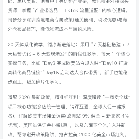
码、家居美妆、消费电子等优势产业带，教你精准对接源头
货源，掌握 “产业带选品 + TikTok 流量适配” 的核心逻辑。
同步分享深圳跨境电商专属政策(通关便利、税收优惠)与海
外仓布局技巧，降低物流成本与履约风险。
20 天体系化教学，循序渐进落地：采用 “7 天基础搭建 + 7
天运营优化 + 6 天变现爆发” 的阶段性教学，每天 1 个核心
实操任务，比如 “Day3 完成欧美站合规入驻”“Day10 打造
高转化商品链接”“Day18 启动达人合作带货”，新手也能稳
步跟上，避免碎片化学习。
适配 2026 最新政策，精准抓红利：深度解读 “一商卖全球”
项目核心功能(多店统一管理、销评互通、全球大促一键报
名)，详解欧美市场佣金调整(欧洲站 9% 佣金 + 新卖家 4%
优惠)、美国站保证金补缴规则，以及东南亚个体户入驻新
政，帮你避开政策陷阱，抢占拉美 2000 亿美金市场红利。