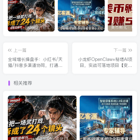
用GPT-Image2，把一段武打对决拆成24个连续镜头，从人物建立、动作衔接、运镜节奏，到情绪爆发
智能获客系统2.0实战课：送7亿客源+现成机器+专家辅导，零基础搭建自动化获客变现全流程
上一篇
下一篇
全域增长操盘手：小红书/天
小龙虾OpenClaw+秘塔AI项
猫/抖音多渠道协同，打通从
目，实战可落地项目【变现
用户种草到转化高效链路
链路拆解】
相关推荐
用GPT-Image2，把一段武打对决拆成24个连续镜头，从人物建立、动作衔接、运镜节奏，到情绪爆发
智能获