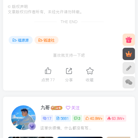
©
版权声明
文章版权归作者所有，未经允许请勿转载。
THE END
福源源
钱途社
喜欢就支持一下吧
点赞
77
分享
收藏
九哥
关注
17
5881
3
40.9W+
63.9W+
这家伙很懒，什么都没有写...