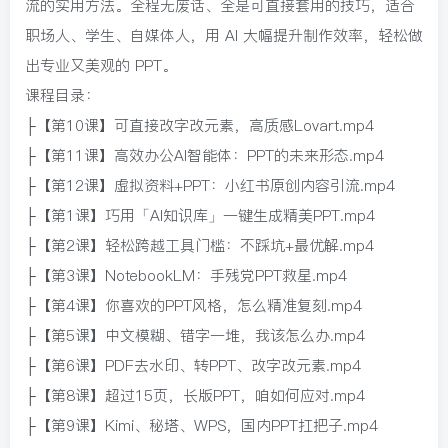
流的实用方法。全程无废话、全是可直接套用的技巧，适合
职场人、学生、自媒体人，用 AI 大幅提升制作效率，轻松做
出专业又美观的 PPT。
课程目录：
├【第10课】可直接改字改元素，高质感Lovart.mp4
├【第11课】高效办公AI智能体：PPT的未来形态.mp4
├【第12课】虚拟资料+PPT：小红书原创内容引流.mp4
├【第1课】巧用「AI知识库」一键生成精美PPT.mp4
├【第2课】轻松跨越工具门槛：不踩坑+最优解.mp4
├【第3课】NotebookLM：手残党PPT救星.mp4
├【第4课】你喜欢的PPT风格，怎么精准复刻.mp4
├【第5课】中文模糊、错字一堆，我该怎么办.mp4
├【第6课】PDF去水印、转PPT、改字改元素.mp4
├【第8课】超过15页，长版PPT，咱如何应对.mp4
├【第9课】Kimi、秘塔、WPS，国内PPT扛把子.mp4