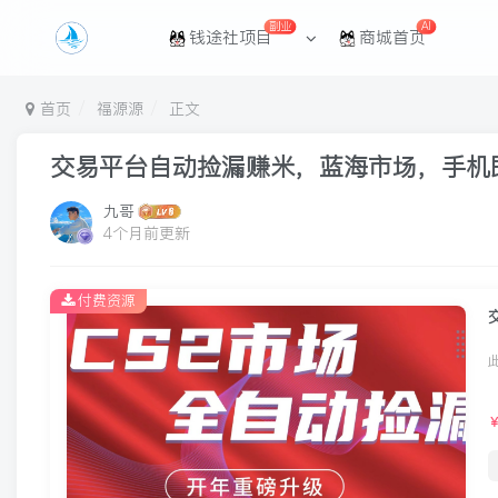
副业
AI
钱途社项目
商城首页
首页
福源源
正文
交易平台自动捡漏赚米，蓝海市场，手机即
九哥
4个月前更新
付费资源