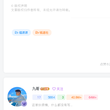
©
版权声明
文章版权归作者所有，未经允许请勿转载。
福源源
钱途社
点赞
8
九哥
关注
17
5884
3
40.9W+
64W+
这家伙很懒，什么都没有写...