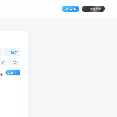
发布
开通会员
私信
19
82
已售 26
+