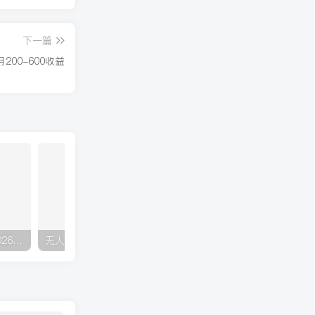
下一篇
00-600收益
AI原创虚拟资料实战课：2026新机会，小红书闲鱼开店，普通人用AI轻松变现，月入5万+
无人直播实战课(更新3月