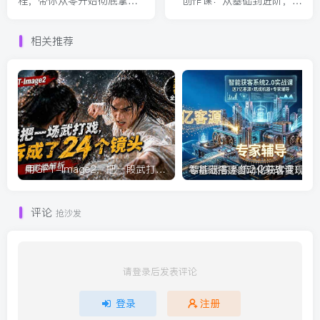
程，带你从零开始彻底掌握
创作课：从基础到进阶，解
Coze(更新3月)
锁视觉新玩法
相关推荐
用GPT-Image2，把一段武打对决拆成24个连续镜头，从人物建立、动作衔接、运镜节奏，到情绪爆发
智能获
评论
抢沙发
请登录后发表评论
登录
注册