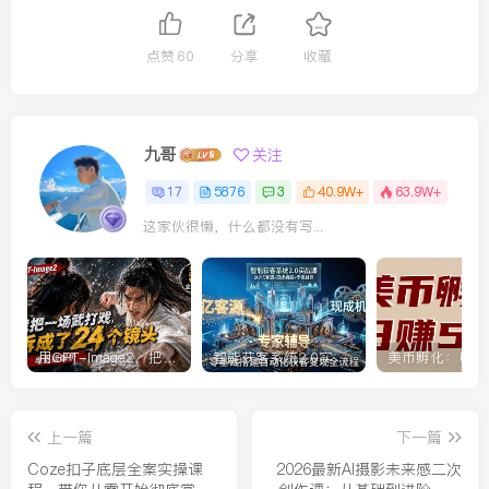
点赞
60
分享
收藏
九哥
关注
17
5876
3
40.9W+
63.9W+
这家伙很懒，什么都没有写...
用GPT-Image2，把一段武打对决拆成24个连续镜头，从人物建立、动作衔接、运镜节奏，到情绪爆发
智能获客系统2.0实战课：送7亿客源+现成机器+专家辅导，零基础搭建自动化获客变现全流程
上一篇
下一篇
Coze扣子底层全案实操课
2026最新AI摄影未来感二次