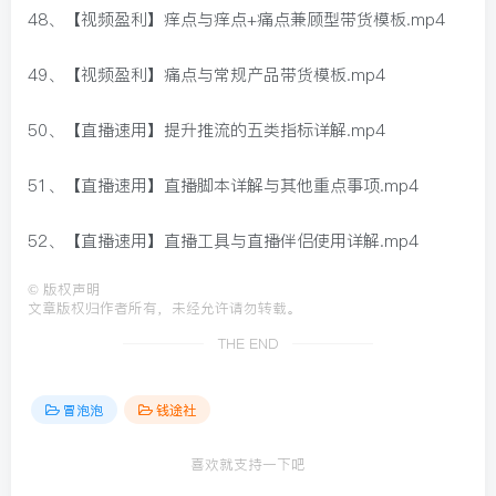
48、【视频盈利】痒点与痒点+痛点兼顾型带货模板.mp4
49、【视频盈利】痛点与常规产品带货模板.mp4
50、【直播速用】提升推流的五类指标详解.mp4
51、【直播速用】直播脚本详解与其他重点事项.mp4
52、【直播速用】直播工具与直播伴侣使用详解.mp4
©
版权声明
文章版权归作者所有，未经允许请勿转载。
THE END
冒泡泡
钱途社
喜欢就支持一下吧