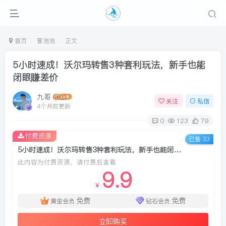
首页
冒泡泡
正文
5小时速成！沃尔玛转售3种套利玩法，新手也能
闭眼賺差价
九哥
关注
私信
4个月前更新
0
123
79
付费资源
已售 33
5小时速成！沃尔玛转售3种套利玩法，新手也能闭眼賺差价
此内容为付费资源，请付费后查看
9.9
￥
免费
免费
黄金会员
钻石会员
立即购买