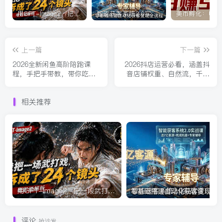
用GPT-Image2，把一段武打对决拆成24个连续镜头，从人物建立、动作衔接、运镜节奏，到情绪爆发
智能获客系统2.0实战课：送7亿客源+现成机器+专家辅导，零基础搭建自动化获客变现全流程
上一篇
下一篇
2026全新闲鱼高阶陪跑课
2026抖店运营必看，涵盖抖
程，手把手带教，带你吃透
音店铺权重、自然流，千川
规则纵横闲鱼，实现稳定变
打法
现
相关推荐
用GPT-Image2，把一段武打对决拆成24个连续镜头，从人物建立、动作衔接、运镜节奏，到情绪爆发
智能获
评论
抢沙发