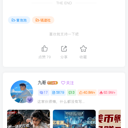
THE END
冒泡泡
钱途社
喜欢就支持一下吧
点赞
79
分享
收藏
九哥
关注
17
5879
3
40.9W+
63.9W+
这家伙很懒，什么都没有写...